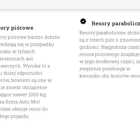
Resory parabolic
ory piórowe
Resory paraboliczne złoż
ory piórowe bardzo dobrze
są z trzech piór o zmienne
awdzają się w przypadku
grubości. Najgrubsza część
tażu w tylnych
resora piórowego znajduje
ieszeniach aut
w jego środkowej części, z
tawczych. Wynika to z
zwężenie przebiega w
u dużej odporności
kierunku obu końców reso
orów, bowiem są one w
nie znieść obciążenie
ające nawet 1000 kg.
za firma Auto Mot
cław oferuje resor do
dego pojazdu.