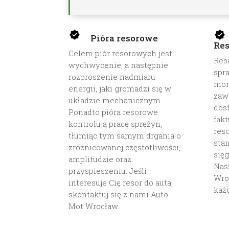
Pióra resorowe
Res
Celem piór resorowych jest
Res
wychwycenie, a następnie
spr
rozproszenie nadmiaru
mon
energii, jaki gromadzi się w
zaw
układzie mechanicznym.
dos
Ponadto pióra resorowe
fakt
kontrolują pracę sprężyn,
res
tłumiąc tym samym drgania o
sta
zróżnicowanej częstotliwości,
sięg
amplitudzie oraz
Nas
przyspieszeniu. Jeśli
Wro
interesuje Cię resor do auta,
każ
skontaktuj się z nami Auto
Mot Wrocław.