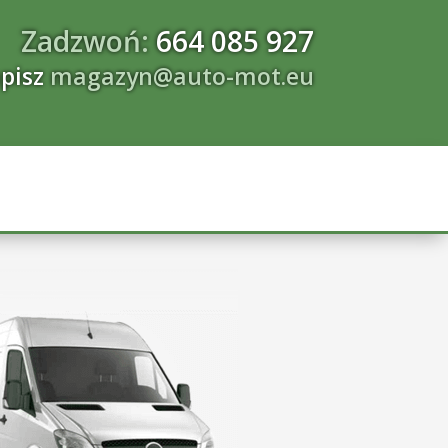
Zadzwoń:
664 085 927
apisz
magazyn@auto-mot.eu