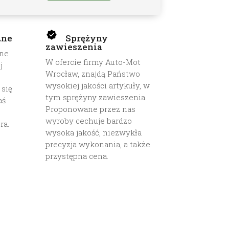
zne
Sprężyny
zawieszenia
one
W ofercie firmy Auto-Mot
j
Wrocław, znajdą Państwo
wysokiej jakości artykuły, w
 się
tym sprężyny zawieszenia.
aś
Proponowane przez nas
wyroby cechuje bardzo
ra.
wysoka jakość, niezwykła
precyzja wykonania, a także
przystępna cena.